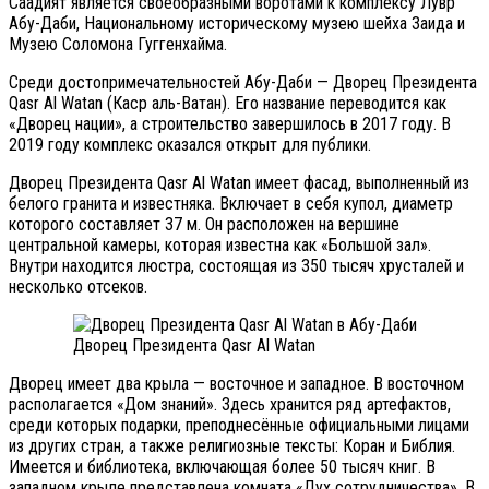
Саадият является своеобразными воротами к комплексу Лувр
Абу-Даби, Национальному историческому музею шейха Заида и
Музею Соломона Гуггенхайма.
Среди достопримечательностей Абу-Даби — Дворец Президента
Qasr Al Watan (Каср аль-Ватан). Его название переводится как
«Дворец нации», а строительство завершилось в 2017 году. В
2019 году комплекс оказался открыт для публики.
Дворец Президента Qasr Al Watan имеет фасад, выполненный из
белого гранита и известняка. Включает в себя купол, диаметр
которого составляет 37 м. Он расположен на вершине
центральной камеры, которая известна как «Большой зал».
Внутри находится люстра, состоящая из 350 тысяч хрусталей и
несколько отсеков.
Дворец Президента Qasr Al Watan
Дворец имеет два крыла — восточное и западное. В восточном
располагается «Дом знаний». Здесь хранится ряд артефактов,
среди которых подарки, преподнесённые официальными лицами
из других стран, а также религиозные тексты: Коран и Библия.
Имеется и библиотека, включающая более 50 тысяч книг. В
западном крыле представлена комната «Дух сотрудничества». В