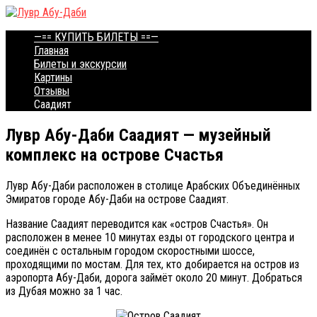
Перейти
к
—== КУПИТЬ БИЛЕТЫ ==—
контенту
Главная
Билеты и экскурсии
Картины
Отзывы
Саадият
Лувр Абу-Даби Саадият — музейный
комплекс на острове Счастья
Лувр Абу-Даби расположен в столице Арабских Объединённых
Эмиратов городе Абу-Даби на острове Саадият.
Название Саадият переводится как «остров Счастья». Он
расположен в менее 10 минутах езды от городского центра и
соединён с остальным городом скоростными шоссе,
проходящими по мостам. Для тех, кто добирается на остров из
аэропорта Абу-Даби, дорога займёт около 20 минут. Добраться
из Дубая можно за 1 час.