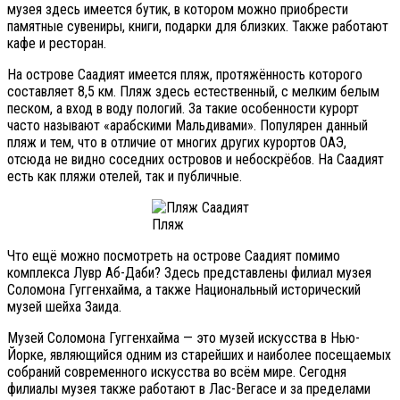
музея здесь имеется бутик, в котором можно приобрести
памятные сувениры, книги, подарки для близких. Также работают
кафе и ресторан.
На острове Саадият имеется пляж, протяжённость которого
составляет 8,5 км. Пляж здесь естественный, с мелким белым
песком, а вход в воду пологий. За такие особенности курорт
часто называют «арабскими Мальдивами». Популярен данный
пляж и тем, что в отличие от многих других курортов ОАЭ,
отсюда не видно соседних островов и небоскрёбов. На Саадият
есть как пляжи отелей, так и публичные.
Пляж
Что ещё можно посмотреть на острове Саадият помимо
комплекса Лувр Аб-Даби? Здесь представлены филиал музея
Соломона Гуггенхайма, а также Национальный исторический
музей шейха Заида.
Музей Соломона Гуггенхайма — это музей искусства в Нью-
Йорке, являющийся одним из старейших и наиболее посещаемых
собраний современного искусства во всём мире. Сегодня
филиалы музея также работают в Лас-Вегасе и за пределами